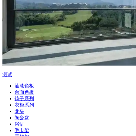
测试
油漆色板
台面色板
镜子系列
衣柜系列
龙头
陶瓷盆
浴缸
毛巾架