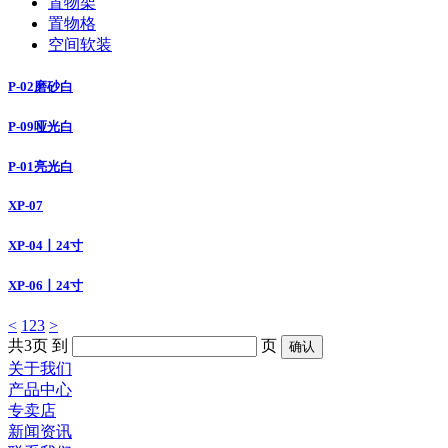
置物架
置物格
空间软装
P-02磨砂白
P-09哑光白
P-01亮光白
XP-07
XP-04丨24寸
XP-06丨24寸
<
1
2
3
>
共3页
到
页
关于我们
产品中心
专卖店
新闻资讯