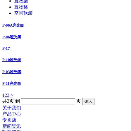
置物架
置物格
空间软装
P-06A亮光白
P-06哑光黑
P-17
P-10哑光灰
P-03哑光黑
P-11亮光白
1
2
3
>
共3页
到
页
关于我们
产品中心
专卖店
新闻资讯