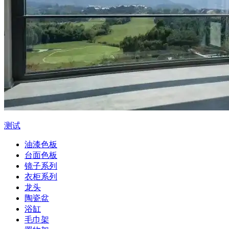
测试
油漆色板
台面色板
镜子系列
衣柜系列
龙头
陶瓷盆
浴缸
毛巾架