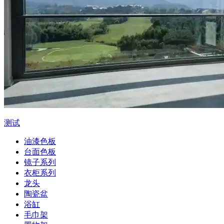
测试
油漆色板
台面色板
镜子系列
衣柜系列
龙头
陶瓷盆
浴缸
毛巾架