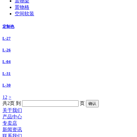
置物架
置物格
空间软装
定制色
L-27
L-26
L-04
L-31
L-30
1
2
>
共2页
到
页
关于我们
产品中心
专卖店
新闻资讯
联系我们